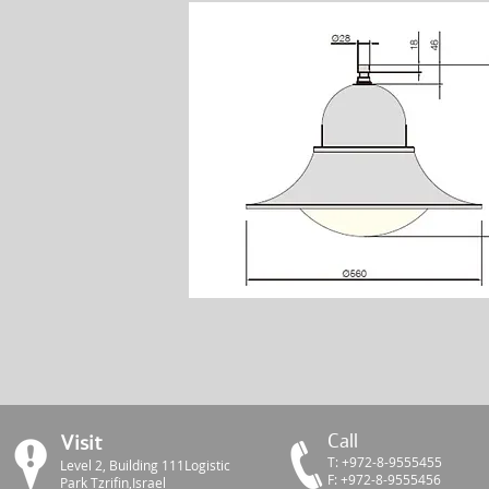
Call
Visit
Т: +972-8-9555455
Level 2, Building 111Logistic
F: +972-8-9555456
Park Tzrifin,Israel