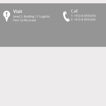
Call
Visit
Т: +972-8-9555455
Level 2, Building 111Logistic
F: +972-8-9555456
Park Tzrifin,Israel